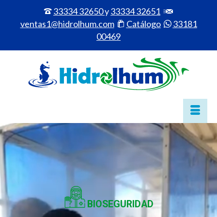
33334 32650
y
33334 32651
ventas1@hidrolhum.com
Catálogo
33181
00469
BIOSEGURIDAD