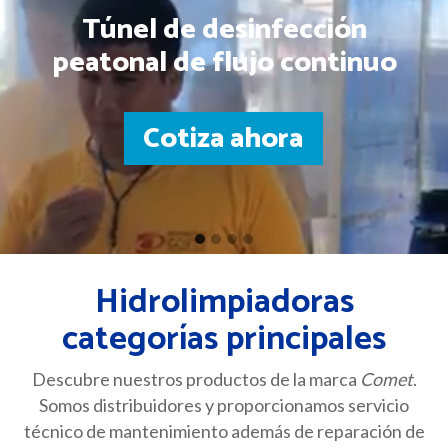
Túnel de desinfección
peatonal de flujo continuo
Cotiza ahora
Go
Go
Go
Go
to
to
to
to
Hidrolimpiadoras
slide
slide
slide
slide
categorías principales
1
2
3
4
Descubre nuestros productos de la marca
Comet
.
Somos distribuidores y proporcionamos servicio
técnico de mantenimiento además de reparación de