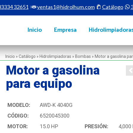
33334 32651
ventas1@hidrolhum.com
Catálogo
Inicio
Empresa
Hidrolimpiadora
Inicio
»
Catálogo
»
Hidrolimpiadoras
»
Bombas
»
Motor a gasolina pa
Motor a gasolina
para equipo
MODELO:
AWD-K 4040G
CÓDIGO:
6520045300
MOTOR:
15.0 HP
PRESIÓN:
4,000