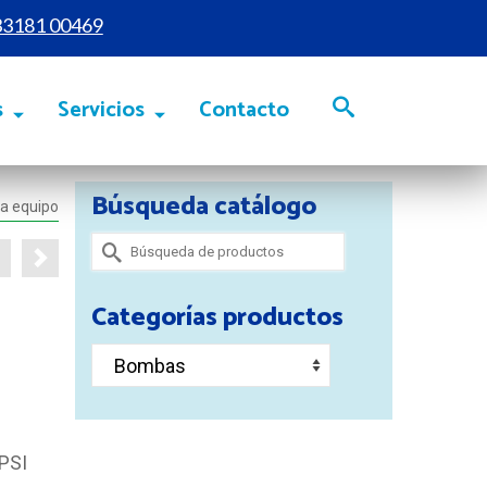
33181 00469
s
Servicios
Contacto
Búsqueda catálogo
ra equipo
Buscar
por:
Categorías productos
 PSI