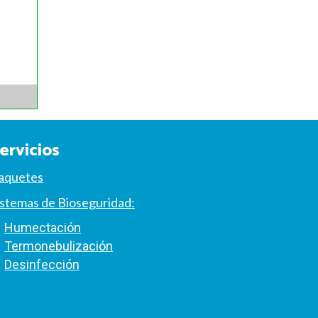
K PREMIUM
K
LEER MÁS
ervicios
aquetes
istemas de Bioseguridad:
Humectación
Termonebulización
Desinfección