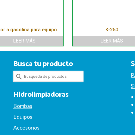
or a gasolina para equipo
K-250
LEER MÁS
LEER MÁS
Busca tu producto
S
Buscar
P
por:
S
Hidrolimpiadoras
Bombas
Equipos
Accesorios