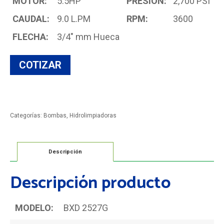
MOTOR:
5.5HP
PRESIÓN:
2,700 PSI
CAUDAL:
9.0 L.PM
RPM:
3600
FLECHA:
3/4" mm Hueca
Categorías:
Bombas
,
Hidrolimpiadoras
Descripción
Descripción producto
MODELO:
BXD 2527G