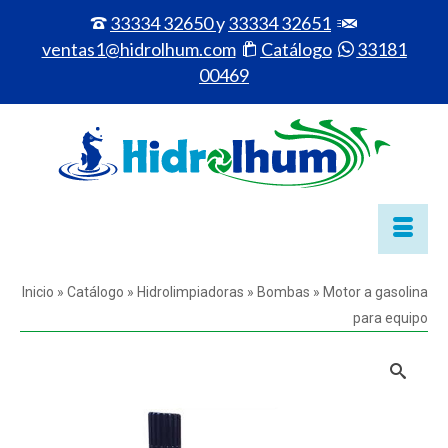
33334 32650
y
33334 32651
ventas1@hidrolhum.com
Catálogo
33181
00469
Inicio
»
Catálogo
»
Hidrolimpiadoras
»
Bombas
»
Motor a gasolina
para equipo